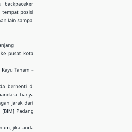
tau backpaceker
tempat posisi
an lain sampai
anjang|
ke pusat kota
– Kayu Tanam –
a berhenti di
bandara hanya
gan jarak dari
 [BIM] Padang
um, jika anda