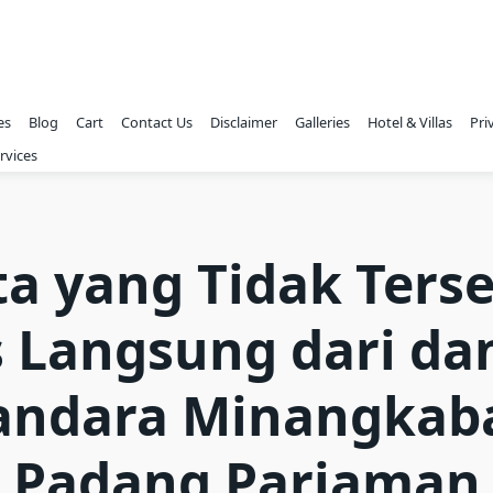
es
Blog
Cart
Contact Us
Disclaimer
Galleries
Hotel & Villas
Pri
rvices
a yang Tidak Ters
 Langsung dari da
andara Minangkab
Padang Pariaman