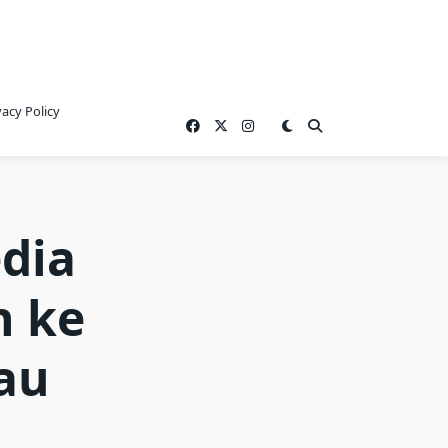
vacy Policy
edia
n ke
au