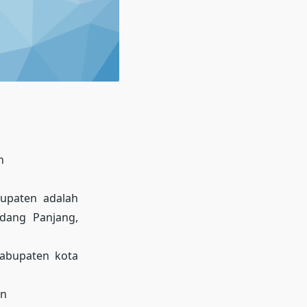
n
bupaten adalah
adang Panjang,
kabupaten kota
an