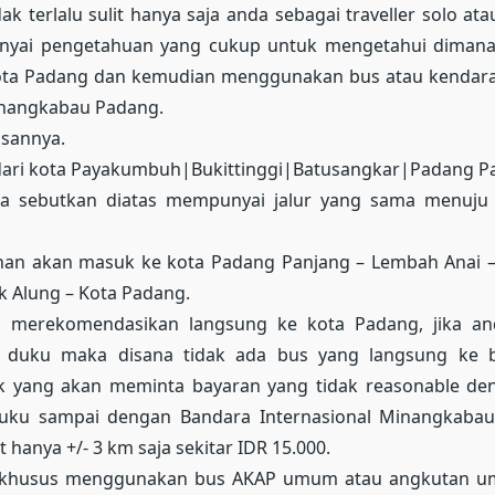
ak terlalu sulit hanya saja anda sebagai traveller solo a
yai pengetahuan yang cukup untuk mengetahui dimana 
ta Padang dan kemudian menggunakan bus atau kendara
nangkabau Padang.
asannya.
i dari kota Payakumbuh|Bukittinggi|Batusangkar|Padang P
ya sebutkan diatas mempunyai jalur yang sama menuju 
nan akan masuk ke kota Padang Panjang – Lembah Anai 
uk Alung – Kota Padang.
g merekomendasikan langsung ke kota Padang, jika and
 duku maka disana tidak ada bus yang langsung ke 
k yang akan meminta bayaran yang tidak reasonable den
uku sampai dengan Bandara Internasional Minangkabau
 hanya +/- 3 km saja sekitar IDR 15.000.
ni khusus menggunakan bus AKAP umum atau angkutan um