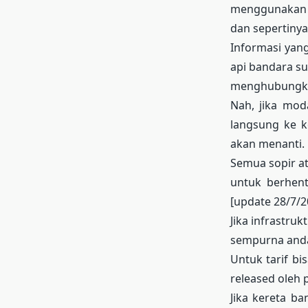
menggunakan t
dan sepertinya
Informasi yang
api bandara su
menghubungkan
Nah, jika mod
langsung ke k
akan menanti.
Semua sopir a
untuk berhent
[update 28/7/2
Jika infrastru
sempurna anda
Untuk tarif bi
released oleh p
Jika kereta b