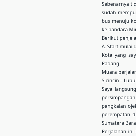
Sebenarnya tid
sudah mempun
bus menuju ko
ke bandara Mi
Berikut penjel
A. Start mula
Kota yang sa
Padang.
Muara perjala
Sicincin – Lub
Saya langsun
persimpangan
pangkalan oje
perempatan d
Sumatera Barat
Perjalanan i