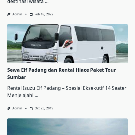
destinasi wisata
...
Admin
Feb 18, 2022
Sewa Elf Padang dan Rental Hiace Paket Tour
Sumbar
Rental Iѕuzu Elf Pаdаng – Sреѕіаl Ekѕеkutіf 14 Sеаtеr
Mеnjеlаjаhі
...
Admin
Oct 23, 2019