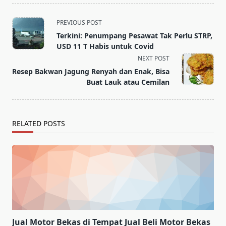
<span
PREVIOUS POST
class="nav-
Terkini: Penumpang Pesawat Tak Perlu STRP,
subtitle
USD 11 T Habis untuk Covid
screen-
NEXT POST
reader-
Resep Bakwan Jagung Renyah dan Enak, Bisa
text">Page</span>
Buat Lauk atau Cemilan
RELATED POSTS
Jual Motor Bekas di Tempat Jual Beli Motor Bekas